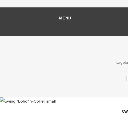
MENÜ
Ergebn
SW