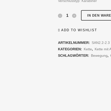
Verschlusstyp: Karabiner
Swing
IN DEN WAR
"Boho"
ADD TO WISHLIST
Y-
ARTIKELNUMMER:
SAN2.2-2.3
Collier
KATEGORIEN:
Kette
,
Kette mit
small
SCHLAGWÖRTER:
Bewegung
,
quantity