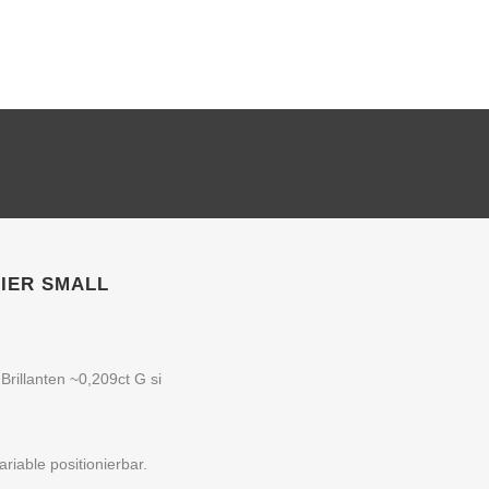
IER SMALL
rillanten ~0,209ct G si
iable positionierbar.