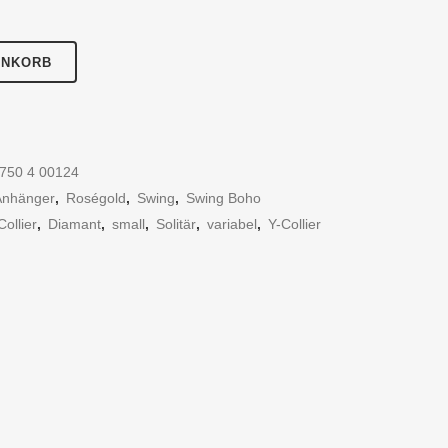
ENKORB
 750 4 00124
 Anhänger
,
Roségold
,
Swing
,
Swing Boho
Collier
,
Diamant
,
small
,
Solitär
,
variabel
,
Y-Collier