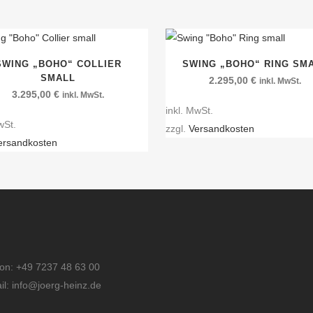
SWING „BOHO“ COLLIER
SWING „BOHO“ RING SM
SMALL
2.295,00
€
inkl. MwSt.
3.295,00
€
inkl. MwSt.
inkl. MwSt.
wSt.
zzgl.
Versandkosten
ersandkosten
fon: +49 7237 48 63 00
il: info@joerg-heinz.de