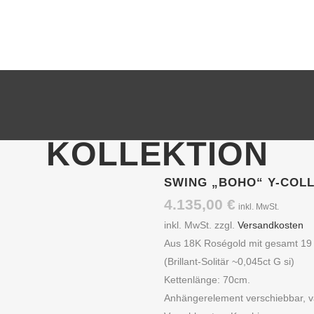
MENÜ
KOLLEKTION
SWING „BOHO“ Y-COLL
4.135,00
€
inkl. MwSt.
inkl. MwSt.
zzgl.
Versandkosten
Aus 18K Roségold mit gesamt 19 B
(Brillant-Solitär ~0,045ct G si)
Kettenlänge: 70cm.
Anhängerelement verschiebbar, var