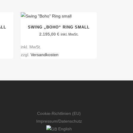
ALL
SWING „BOHO“ RING SMALL
2.195,00
€
inkl. MwSt.
inkl. MwSt.
zzgl.
Versandkosten
Cookie-Richtlinien (EU)
Impressum
/
Datenschutz
English