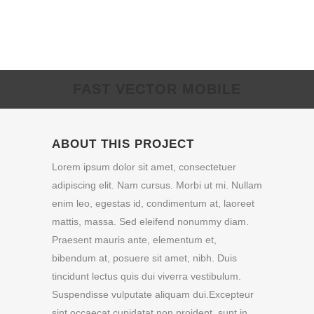
FAST VECTOR MOBILE
ABOUT THIS PROJECT
Lorem ipsum dolor sit amet, consectetuer
adipiscing elit. Nam cursus. Morbi ut mi. Nullam
enim leo, egestas id, condimentum at, laoreet
mattis, massa. Sed eleifend nonummy diam.
Praesent mauris ante, elementum et,
bibendum at, posuere sit amet, nibh. Duis
tincidunt lectus quis dui viverra vestibulum.
Suspendisse vulputate aliquam dui.Excepteur
sint occaecat cupidatat non proident, sunt in