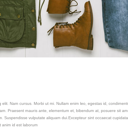
g elit. Nam cursus. Morbi ut mi. Nullam enim leo, egestas id, condimen
iam. Praesent mauris ante, elementum et, bibendum at, posuere sit am
ulum. Suspendisse vulputate aliquam dui.Excepteur sint occaecat cupidata
it anim id est laborum