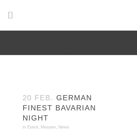
GERMAN FINEST BAVARIAN
NIGHT
20 FEB.
GERMAN
FINEST BAVARIAN
NIGHT
in
Event
,
Messen
,
News