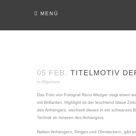
MENÜ
05 FEB.
TITELMOTIV DE
in
Allgemein
Das Foto von Fotograf Reno Mezger zeigt einen wa
mit Brillanten. Highlight ist der leuchtend blaue 
des Anhängers, wechselt dieses in ein schwarzes Br
Technik im Inneren des Anhängers.
Neben Anhängern, Ringen und Ohrsteckern, gibt es