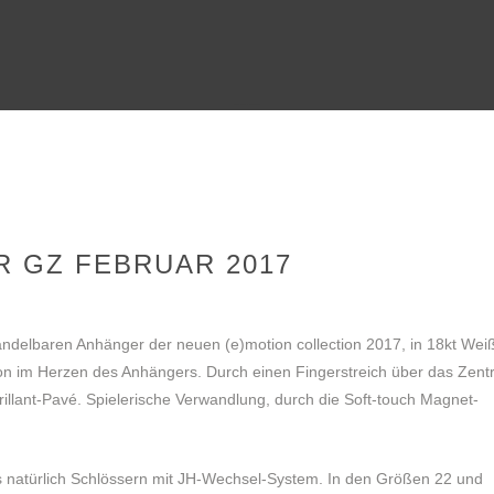
TITELMOTIV DER GZ FEBRUAR 2017
R GZ FEBRUAR 2017
ndelbaren Anhänger der neuen (e)motion collection 2017, in 18kt Wei
Zirkon im Herzen des Anhängers. Durch einen Fingerstreich über das Zen
illant-Pavé. Spielerische Verwandlung, durch die Soft-touch Magnet-
 natürlich Schlössern mit JH-Wechsel-System. In den Größen 22 und