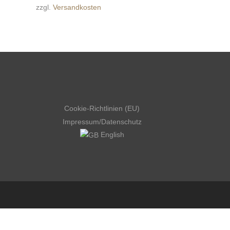
zzgl.
Versandkosten
Cookie-Richtlinien (EU)
Impressum
/
Datenschutz
English