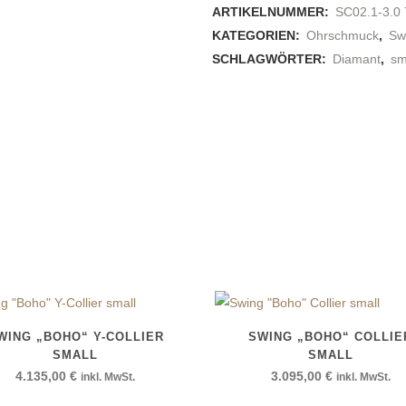
ARTIKELNUMMER:
SC02.1-3.0 
small
KATEGORIEN:
Ohrschmuck
,
Sw
quantity
SCHLAGWÖRTER:
Diamant
,
sm
WING „BOHO“ Y-COLLIER
SWING „BOHO“ COLLIE
SMALL
SMALL
4.135,00
€
3.095,00
€
inkl. MwSt.
inkl. MwSt.