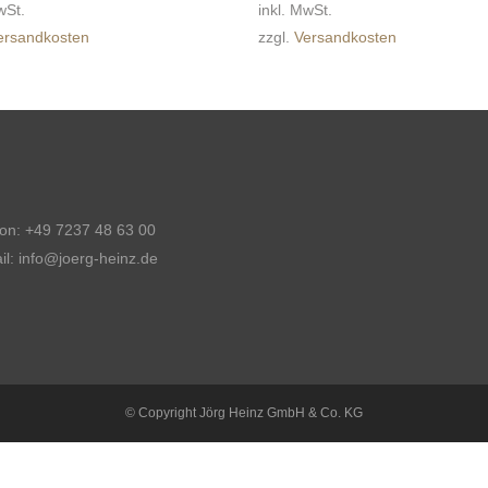
wSt.
inkl. MwSt.
ersandkosten
zzgl.
Versandkosten
fon: +49 7237 48 63 00
il: info@joerg-heinz.de
© Copyright Jörg Heinz GmbH & Co. KG