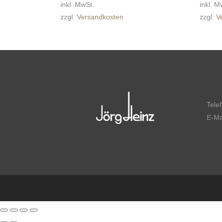
inkl. MwSt.
inkl. M
zzgl.
Versandkosten
zzgl.
V
Tele
E-Ma