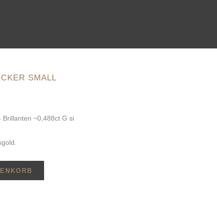
ECKER SMALL
Brillanten ~0,488ct G si
sgold.
RENKORB