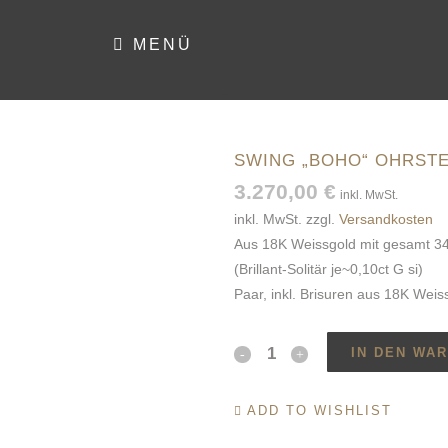
MENÜ
KOLLEKTION
SWING „BOHO“ OHRST
3.270,00
€
inkl. MwSt.
inkl. MwSt.
zzgl.
Versandkosten
Aus 18K Weissgold mit gesamt 34 
(Brillant-Solitär je~0,10ct G si)
Paar, inkl. Brisuren aus 18K Weis
IN DEN WA
Swing
"Boho"
ADD TO WISHLIST
Ohrstecker