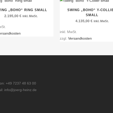
ING „BOHO“ RING SMALL
SWING „BOHO“ Y-COLLI
SMALL
2.195,00
€
inkl. MwSt.
4.135,00
€
inkl. MwSt.
wSt.
inkl. MwSt.
ersandkosten
zzgl.
Versandkosten
fon: +49 7237 48 63 00
il: info@joerg-heinz.de