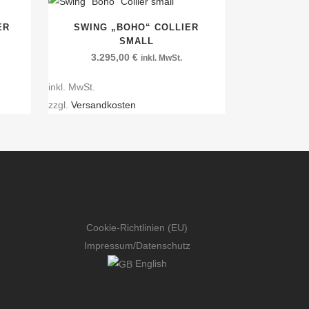
ER
SWING „BOHO“ COLLIER
SMALL
3.295,00
€
inkl. MwSt.
inkl. MwSt.
zzgl.
Versandkosten
Cookie-Richtlinien (EU)
Impressum
/
Datenschutz
English