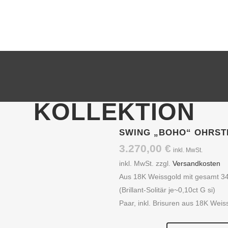
MENÜ
KOLLEKTION
SWING „BOHO“ OHRST
3.270,00
€
inkl. MwSt.
inkl. MwSt.
zzgl.
Versandkosten
Aus 18K Weissgold mit gesamt 34 
(Brillant-Solitär je~0,10ct G si)
Paar, inkl. Brisuren aus 18K Weis