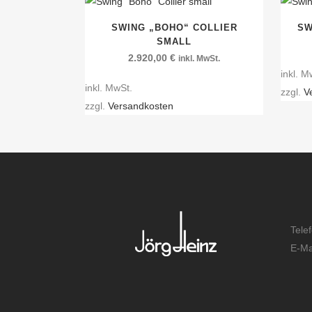
SWING „BOHO“ COLLIER
SW
SMALL
2.920,00
€
inkl. MwSt.
inkl. M
inkl. MwSt.
zzgl.
V
zzgl.
Versandkosten
Tele
E-Ma