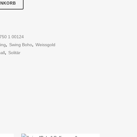
ENKORB
750 1 00124
ing
,
Swing Boho
,
Weissgold
all
,
Solitär