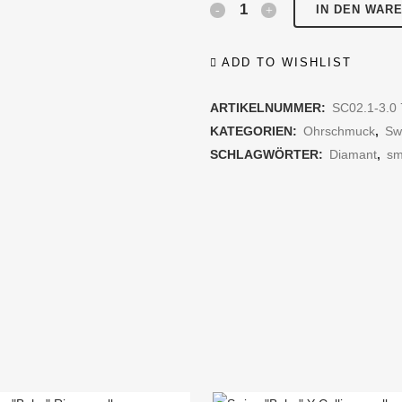
Swing
IN DEN WAR
"Boho"
ADD TO WISHLIST
Ohrstecker
ARTIKELNUMMER:
SC02.1-3.0 
small
KATEGORIEN:
Ohrschmuck
,
Sw
quantity
SCHLAGWÖRTER:
Diamant
,
sm