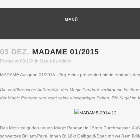
MENÜ
03 DEZ.
MADAME 01/2015
Posted at 08:10h
in
Media
by
Admin
MADAME Ausgabe 01/2015. Jörg Heinz präsentiert hierin erstmals d
Die verführerische Außenhülle des Magic Pendant verbirgt ein kostbar
der Magic Pendant und zeigt seine einzigartigen Seiten. Die Kugel im 
Das Motiv zeigt den neuen Magic Pendant in 15mm Durchmesser. Außen:
schwarzes Brillant-Pavé. Innen B: 18kt Gelbgold-Spalt mit weißem Bril