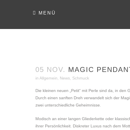
MENÜ
05 NOV.
MAGIC PENDANT
in
Allgemein
,
News
,
Schmuck
Die kleinen neuen „Petit“ mit Perle sind da, in den
Durch einen sanften Dreh verwandelt sich der Magic
zwei unterschiedliche Geheimnisse.
Modisch an einer langen Gliederkette oder klassisc
ihrer Persönlichkeit. Diskreter Luxus nach dem Mott