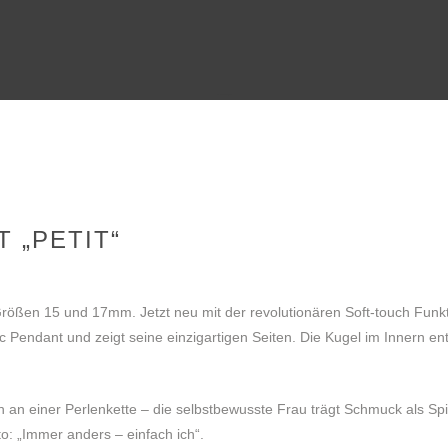
MAGIC PENDANT „PETIT“
 „PETIT“
 Größen 15 und 17mm. Jetzt neu mit der revolutionären Soft-touch Funkt
 Pendant und zeigt seine einzigartigen Seiten. Die Kugel im Innern ent
h an einer Perlenkette – die selbstbewusste Frau trägt Schmuck als Sp
o: „Immer anders – einfach ich“.