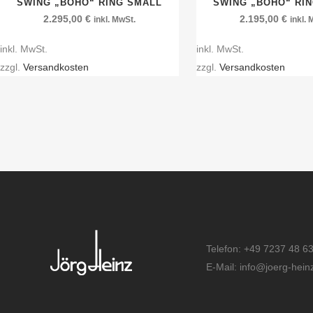
SWING „BOHO“ RING SMALL
SWING „BOHO“ RI
2.295,00
€
2.195,00
€
inkl. MwSt.
inkl.
inkl. MwSt.
inkl. MwSt.
zzgl.
Versandkosten
zzgl.
Versandkosten
Telefon: +49 7237 48 6
E-Mail: info@joerg-hein